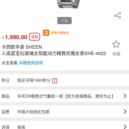
1
/3
1,990.00
定制
￥
卡西欧手表 SHEEN
人造蓝宝石玻璃太阳能动力精致优雅女表SHE-4522
收藏
点击查看
详细使用说明
积分
购买可得
1990
积分
赠品
SHEEN便携式气囊梳一把【官方商城赠品，赠完为止】
运费
中国大陆地区包邮
选择
规格