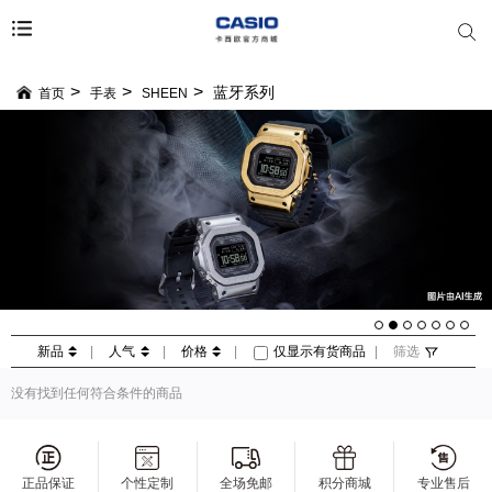
蓝牙系列
首页
手表
SHEEN
新品
|
人气
|
价格
|
仅显示有货商品
|
筛选
没有找到任何符合条件的商品
正品保证
个性定制
全场免邮
积分商城
专业售后