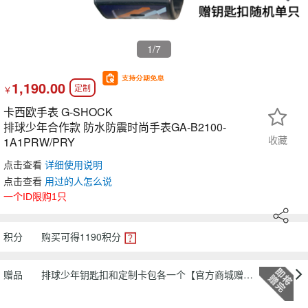
1
/7
1,190.00
定制
￥
卡西欧手表 G-SHOCK
排球少年合作款 防水防震时尚手表GA-B2100-
收藏
1A1PRW/PRY
点击查看
详细使用说明
点击查看
用过
的人怎么说
一个ID限购1只
积分
购买可得
1190
积分
赠品
排球少年钥匙扣和定制卡包各一个【官方商城赠品，赠完为止】