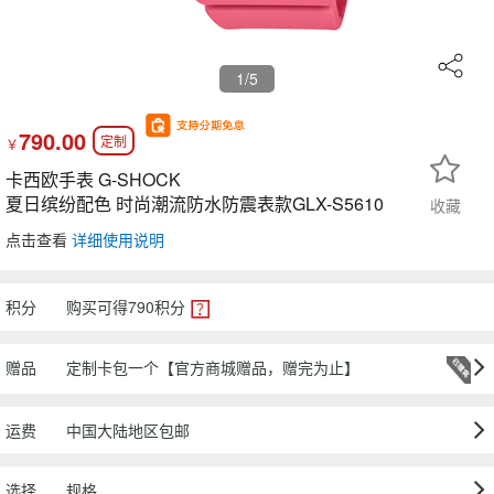
1
/5
790.00
定制
￥
卡西欧手表 G-SHOCK
夏日缤纷配色 时尚潮流防水防震表款GLX-S5610
收藏
点击查看
详细使用说明
积分
购买可得
790
积分
赠品
定制卡包一个【官方商城赠品，赠完为止】
运费
中国大陆地区包邮
选择
规格