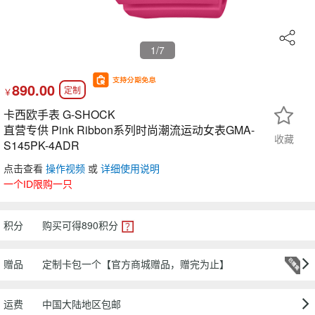
1
/7
890.00
定制
￥
卡西欧手表 G-SHOCK
直营专供 Pink Ribbon系列时尚潮流运动女表GMA-
收藏
S145PK-4ADR
点击查看
操作视频
或
详细使用说明
一个ID限购一只
积分
购买可得
890
积分
赠品
定制卡包一个【官方商城赠品，赠完为止】
运费
中国大陆地区包邮