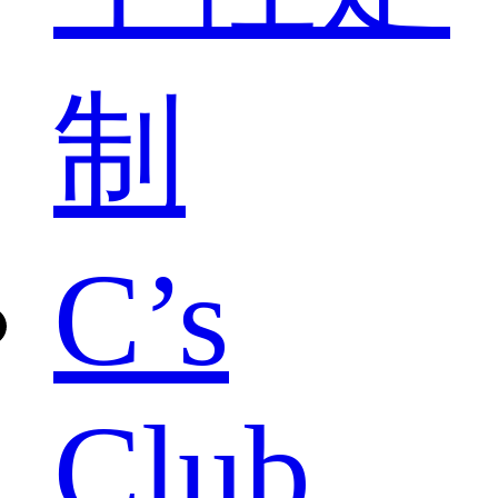
制
C’s
Club