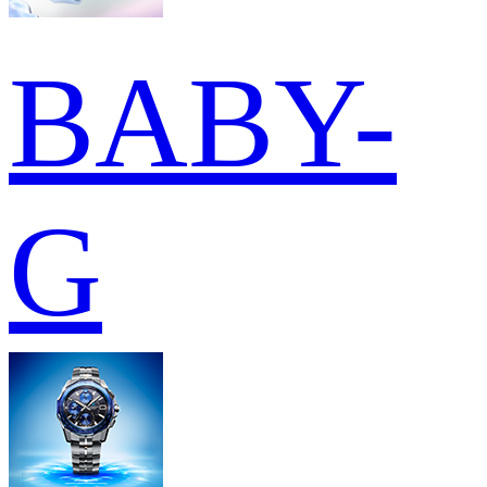
BABY-
G