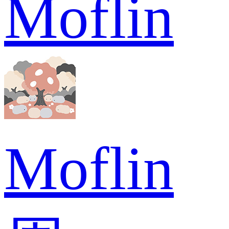
Moflin
Moflin